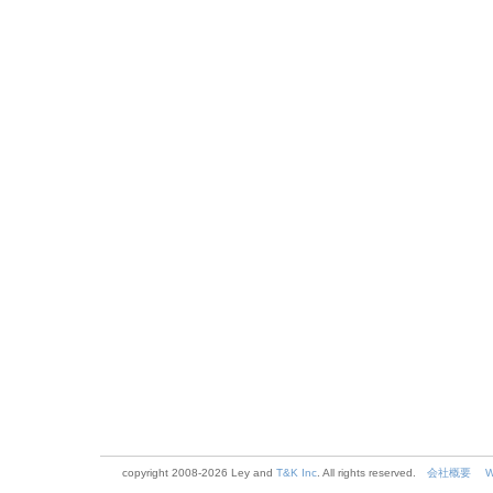
copyright 2008-
2026 Ley and
T&K Inc
. All rights reserved.
会社概要
W