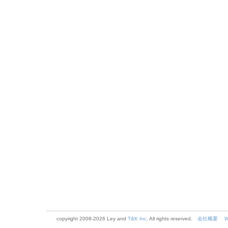
copyright 2008-
2026 Ley and
T&K Inc
. All rights reserved.
会社概要
W